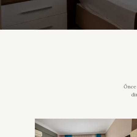
Önce 
di