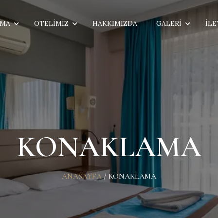
AMA
OTELIMIZ
HAKKIMIZDA
GALERI
İLE
KONAKLAMA
ANASAYFA
/
KONAKLAMA