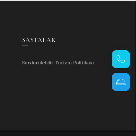
SAYFALAR
Hemen
Sürdürülebilir Turizm Politikası
Ara
Onlin
Rezerva