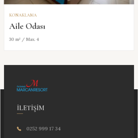
KONAKLAMA
Aile Odası
30 m² / Max. 4
İLETIŞIM
0252 999 17 34