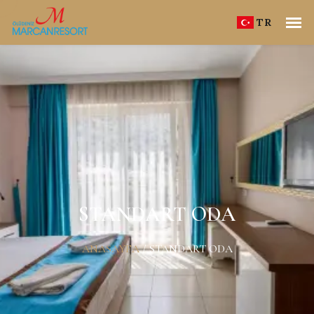
TR
STANDART ODA
ANASAYFA
/
STANDART ODA